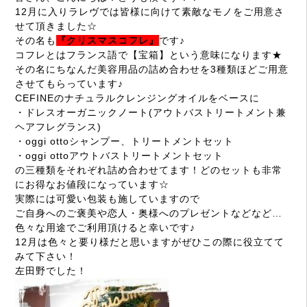
12
月に入りラレヴでは皆様に向けて素敵なモノをご用意さ
せて頂きました☆
その名も
『クリスマスコフレ』
です♪
コフレとはフランス語で【宝箱】という意味になります★
その名にちなんだ美容用品の詰め合わせを
3
種類ほどご用意
させてもらっています♪
CEFINE
のナチュラルクレンジングオイルをベースに
・ドレスオーガニックノート(アウトバストリートメント兼
ヘアフレグランス)
・
oggi otto
シャンプー、トリートメントセット
・
oggi otto
アウトバストリートメントセット
の三種類をそれぞれ詰め合わせてます！どのセットも非常
にお得なお値段になっています☆
実際には可愛い包装も施していますので
ご自身へのご褒美や恋人・奥様へのプレゼントなどなど
…
色々な用途でご利用頂けると幸いです♪
12
月は色々と要り様だと思いますがぜひこの際に役立てて
みて下さい！
左田野でした！