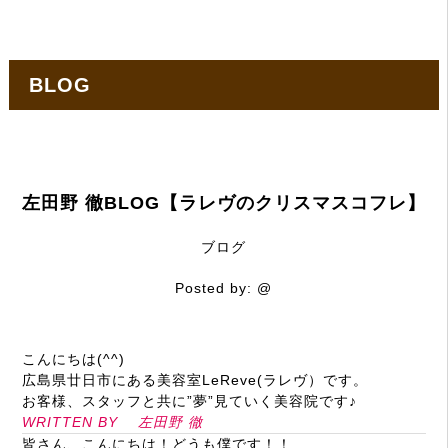
BLOG
左田野 徹BLOG【ラレヴのクリスマスコフレ】
ブログ
Posted by:
@
こんにちは(
^^
)
広島県廿日市にある美容室
LeReve
(ラレヴ）です。
お客様、スタッフと共に”夢”見ていく美容院です♪
WRITTEN BY
左田野
徹
皆さん、こんにちは！どうも僕です！！