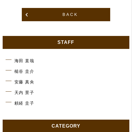
BACK
STAFF
海田 直哉
槌谷 圭介
安藤 真央
天内 景子
頼経 圭子
CATEGORY