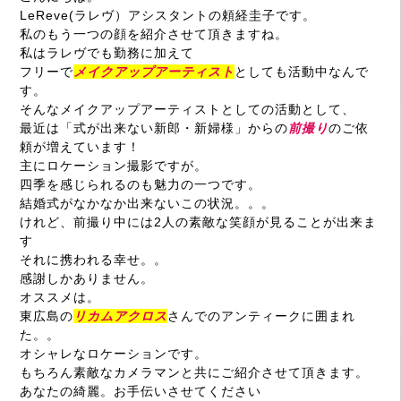
LeReve
(ラレヴ）アシスタントの頼経圭子です。
私のもう一つの顔を紹介させて頂きますね。
私はラレヴでも勤務に加えて
フリーで
メイクアップアーティスト
としても活動中なんで
す。
そんなメイクアップアーティストとしての活動として、
最近は「式が出来ない新郎・新婦様」からの
前撮り
のご依
頼が増えています！
主にロケーション撮影ですが。
四季を感じられるのも魅力の一つです。
結婚式がなかなか出来ないこの状況。。。
けれど、前撮り中には2人の素敵な笑顔が見ることが出来ま
す
それに携われる幸せ。。
感謝しかありません。
オススメは。
東広島の
リカムアクロス
さんでのアンティークに囲まれ
た。。
オシャレなロケーションです。
もちろん素敵なカメラマンと共にご紹介させて頂きます。
あなたの綺麗。お手伝いさせてください