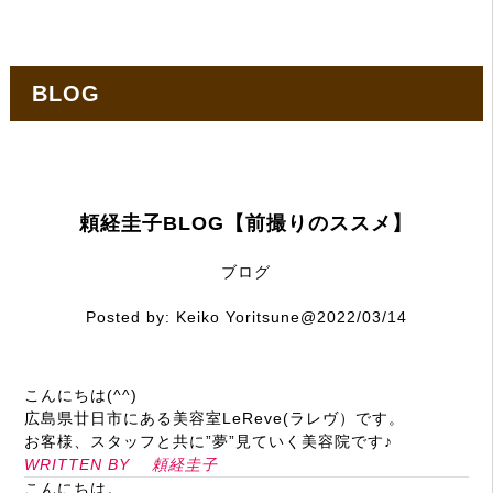
BLOG
頼経圭子BLOG【前撮りのススメ】
ブログ
Posted by:
Keiko Yoritsune
@2022/03/14
こんにちは(
^^
)
広島県廿日市にある美容室
LeReve
(ラレヴ）です。
お客様、スタッフと共に”夢”見ていく美容院です♪
WRITTEN BY
頼経圭子
こんにちは。