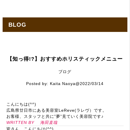
BLOG
【知っ得!?】おすすめホリスティックメニュー
ブログ
Posted by:
Kaita Naoya
@2022/03/14
こんにちは(
^^
)
広島県廿日市にある美容室
LeReve
(ラレヴ）です。
お客様、スタッフと共に”夢”見ていく美容院です♪
WRITTEN BY
海田直哉
皆さん、こんにちは(^^)